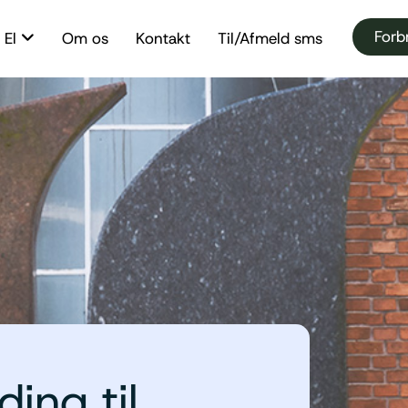
Forb
El
Om os
Kontakt
Til/Afmeld sms
ding til