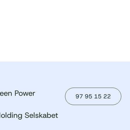
reen Power
97 95 15 22
olding Selskabet