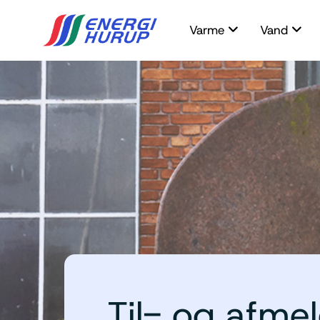
Varme
Vand
Til- og afmel