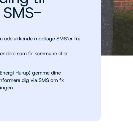
p SMS-
 du udelukkende modtage SMS’er fra
afsendere som fx kommune eller
i (Energi Hurup) gemme dine
informere dig via SMS om fx
ningen.