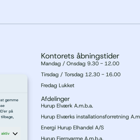
Kontorets åbningstider
Mandag / Onsdag 9.30 - 12.00
Tirsdag / Torsdag 12.30 - 16.00
Fredag Lukket
Afdelinger
il at gemme
Hurup Elværk A.m.b.a.
sse
ID'er på
Hurup Elværks installationsforretning A.m
tilbage,
Energi Hurup Elhandel A/S
d aktiv
00
Hurup Fjernvarme A.m.b.a.