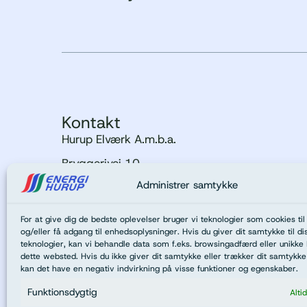
Kontakt
Hurup Elværk A.m.b.a.
Bryggerivej 10
7760 Hurup
Administrer samtykke
Tlf. 97 95 15 22
For at give dig de bedste oplevelser bruger vi teknologier som cookies t
post@energi-hurup.dk
og/eller få adgang til enhedsoplysninger. Hvis du giver dit samtykke til di
teknologier, kan vi behandle data som f.eks. browsingadfærd eller unikke 
CVR-nr: 25707451
dette websted. Hvis du ikke giver dit samtykke eller trækker dit samtykke 
kan det have en negativ indvirkning på visse funktioner og egenskaber.
Telefonens åbningstider
Funktionsdygtig
Alti
Mandag - torsdag 9.15 - 12.00, 12.30 - 16.