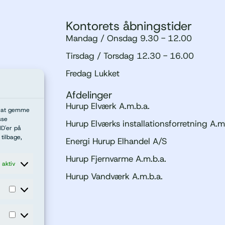
Kontorets åbningstider
Mandag / Onsdag 9.30 - 12.00
Tirsdag / Torsdag 12.30 - 16.00
Fredag Lukket
Afdelinger
Hurup Elværk A.m.b.a.
il at gemme
sse
Hurup Elværks installationsforretning A.m
ID'er på
tilbage,
Energi Hurup Elhandel A/S
00
Hurup Fjernvarme A.m.b.a.
d aktiv
Hurup Vandværk A.m.b.a.