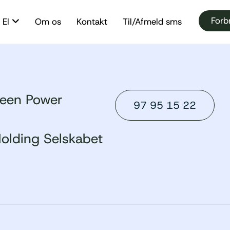
Forb
El
Om os
Kontakt
Til/Afmeld sms
reen Power
97 95 15 22
olding Selskabet