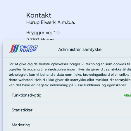
Kontakt
Hurup Elværk A.m.b.a.
Bryggerivej 10
7760 Hurup
Administrer samtykke
Tlf. 97 95 15 22
post@energi-hurup.dk
For at give dig de bedste oplevelser bruger vi teknologier som cookies t
og/eller få adgang til enhedsoplysninger. Hvis du giver dit samtykke til di
CVR-nr: 25707451
teknologier, kan vi behandle data som f.eks. browsingadfærd eller unikke 
dette websted. Hvis du ikke giver dit samtykke eller trækker dit samtykke 
Telefonens åbningstider
kan det have en negativ indvirkning på visse funktioner og egenskaber.
Mandag - torsdag 9.15 - 12.00, 12.30 - 16.
Funktionsdygtig
Alti
Fredag 9.15 - 12.00
Statistikker
Marketing