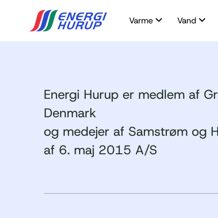
Varme
Vand
Energi Hurup er medlem af G
Denmark
og medejer af Samstrøm og H
af 6. maj 2015 A/S