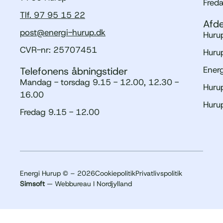
Fred
Tlf. 97 95 15 22
Afde
post@energi-hurup.dk
Hurup
CVR-nr: 25707451
Hurup
Ener
Telefonens åbningstider
Mandag - torsdag 9.15 - 12.00, 12.30 -
Hurup
16.00
Huru
Fredag 9.15 - 12.00
Energi Hurup © – 2026
Cookiepolitik
Privatlivspolitik
Simsoft
— Webbureau I Nordjylland