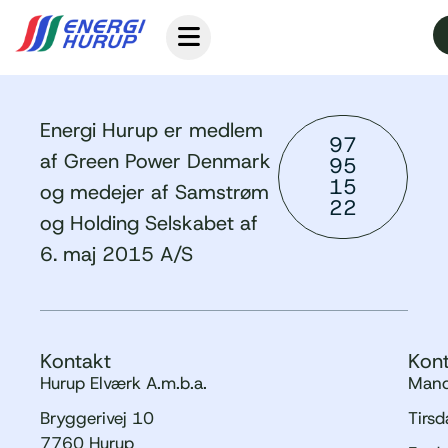
Energi Hurup er medlem
97
af Green Power Denmark
95
15
og medejer af Samstrøm
22
og Holding Selskabet af
6. maj 2015 A/S
Kontakt
Kont
Hurup Elværk A.m.b.a.
Mand
Bryggerivej 10
Tirs
7760 Hurup