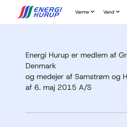
Varme
Vand
Energi Hurup er medlem af G
Denmark
og medejer af Samstrøm og H
af 6. maj 2015 A/S