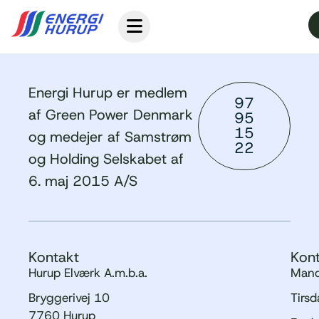
Energi Hurup er medlem
97
af Green Power Denmark
95
15
og medejer af Samstrøm
22
og Holding Selskabet af
6. maj 2015 A/S
Kontakt
Kont
Hurup Elværk A.m.b.a.
Mand
Bryggerivej 10
Tirs
7760 Hurup