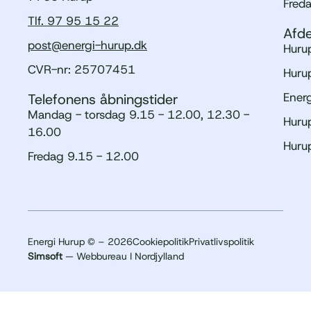
Fred
Tlf. 97 95 15 22
Afde
post@energi-hurup.dk
Hurup
CVR-nr: 25707451
Hurup
Ener
Telefonens åbningstider
Mandag - torsdag 9.15 - 12.00, 12.30 -
Hurup
16.00
Huru
Fredag 9.15 - 12.00
Energi Hurup © – 2026
Cookiepolitik
Privatlivspolitik
Simsoft
— Webbureau I Nordjylland