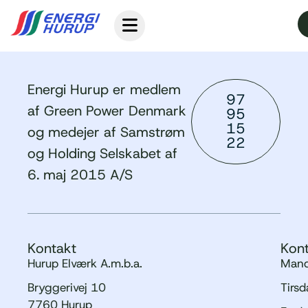
Energi Hurup er medlem
97
af Green Power Denmark
95
15
og medejer af Samstrøm
22
og Holding Selskabet af
6. maj 2015 A/S
Kontakt
Kont
Hurup Elværk A.m.b.a.
Mand
Bryggerivej 10
Tirs
7760 Hurup