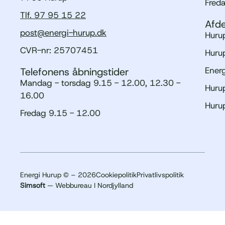
Fred
Tlf. 97 95 15 22
Afde
post@energi-hurup.dk
Hurup
CVR-nr: 25707451
Hurup
Ener
Telefonens åbningstider
Mandag - torsdag 9.15 - 12.00, 12.30 -
Hurup
16.00
Huru
Fredag 9.15 - 12.00
Energi Hurup © – 2026
Cookiepolitik
Privatlivspolitik
Simsoft
— Webbureau I Nordjylland