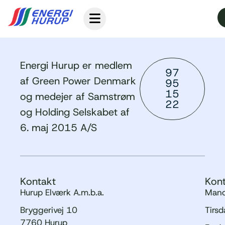
Energi Hurup er medlem
97
af Green Power Denmark
95
15
og medejer af Samstrøm
22
og Holding Selskabet af
6. maj 2015 A/S
Kontakt
Kont
Hurup Elværk A.m.b.a.
Mand
Bryggerivej 10
Tirs
7760 Hurup