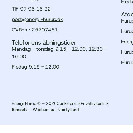
Fred
Tlf. 97 95 15 22
Afde
post@energi-hurup.dk
Hurup
CVR-nr: 25707451
Hurup
Ener
Telefonens åbningstider
Mandag - torsdag 9.15 - 12.00, 12.30 -
Hurup
16.00
Huru
Fredag 9.15 - 12.00
Energi Hurup © – 2026
Cookiepolitik
Privatlivspolitik
Simsoft
— Webbureau I Nordjylland