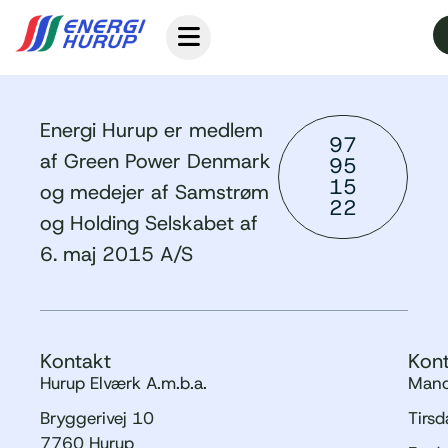
Energi Hurup er medlem
97
af Green Power Denmark
95
15
og medejer af Samstrøm
22
og Holding Selskabet af
6. maj 2015 A/S
Kontakt
Kont
Hurup Elværk A.m.b.a.
Mand
Bryggerivej 10
Tirs
7760 Hurup