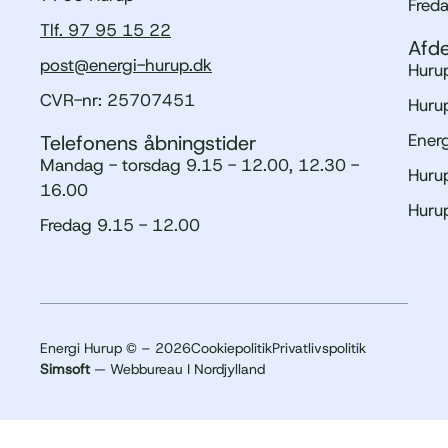
Fred
Tlf. 97 95 15 22
Afde
post@energi-hurup.dk
Hurup
CVR-nr: 25707451
Hurup
Ener
Telefonens åbningstider
Mandag - torsdag 9.15 - 12.00, 12.30 -
Hurup
16.00
Huru
Fredag 9.15 - 12.00
Energi Hurup © – 2026
Cookiepolitik
Privatlivspolitik
Simsoft
— Webbureau I Nordjylland