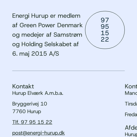
Energi Hurup er medlem
97
af Green Power Denmark
95
15
og medejer af Samstrøm
22
og Holding Selskabet af
6. maj 2015 A/S
Kontakt
Kont
Hurup Elværk A.m.b.a.
Mand
Bryggerivej 10
Tirs
7760 Hurup
Fred
Tlf. 97 95 15 22
Afde
post@energi-hurup.dk
Hurup